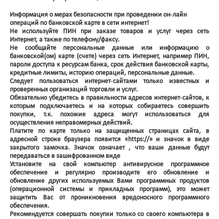
Информация о мерах безопасности при проведении он-лайн
операций по банковской карте в сети интернет!
Не используйте ПИН при заказе товаров и услуг через сеть
Интернет, а также по телефону/факсу.
Не сообщайте персональные данные или информацию о
банковской(ом) карте (счете) через сеть Интернет, например ПИН,
пароли доступа к ресурсам банка, срок действия банковской карты,
кредитные лимиты, историю операций, персональные данные.
Следует пользоваться интернет-сайтами только известных и
проверенных организаций торговли и услуг.
Обязательно убедитесь в правильности адресов интернет-сайтов, к
которым подключаетесь и на которых собираетесь совершить
покупки, т.к. похожие адреса могут использоваться для
осуществления неправомерных действий.
Платите по карте только на защищенных страницах сайта, в
адресной строке браузера появится «https://» и значок в виде
закрытого замочка. Значок означает , что ваши данные будут
передаваться в зашифрованном виде
Установите на свой компьютер антивирусное программное
обеспечение и регулярно производите его обновление и
обновление других используемых Вами программных продуктов
(операционной системы и прикладных программ), это может
защитить Вас от проникновения вредоносного программного
обеспечения.
Рекомендуется совершать покупки только со своего компьютера в