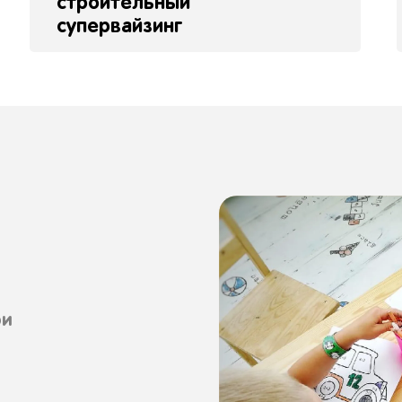
строительный
супервайзинг
ри