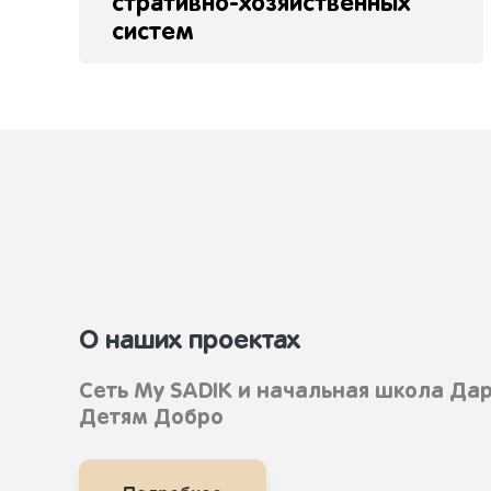
стративно-хозяйственных
cистем
О наших проектах
Сеть Му SADIK и начальная школа Да
Детям Добро