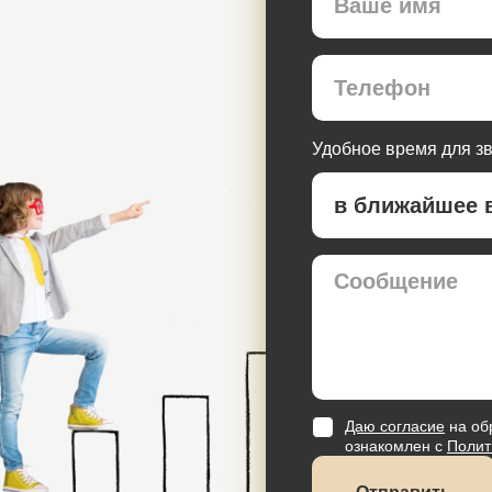
Удобное время для з
Даю согласие
на об
ознакомлен с
Полит